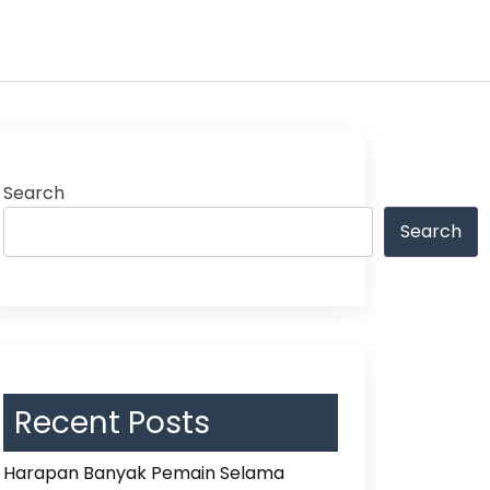
Search
Search
Recent Posts
Harapan Banyak Pemain Selama