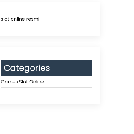
slot online resmi
Categories
Games Slot Online