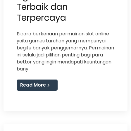
Terbaik dan
Terpercaya
Bicara berkenaan permainan slot online
yaitu games taruhan yang mempunyai
begitu banyak penggemarnya. Permainan
ini selalu jadi pilihan penting bagi para
bettor yang ingin mendapati keuntungan
bany
Read More