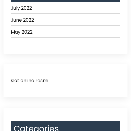
July 2022
June 2022
May 2022
slot online resmi
Categories