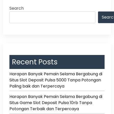
Search
Searc
Recent Posts
Harapan Banyak Pemain Selama Bergabung di
Situs Slot Deposit Pulsa 5000 Tanpa Potongan
Paling baik dan Terpercaya
Harapan Banyak Pemain Selama Bergabung di
Situs Game Slot Deposit Pulsa 10rb Tanpa
Potongan Terbaik dan Terpercaya